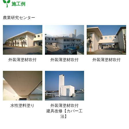
施工例
農業研究センター
外装薄塗材吹付
外装薄塗材吹付
外装薄塗材吹付
水性塗料塗り
外装薄塗材吹付
建具改修【カバー工
法】