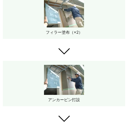
フィラー塗布（×2）
アンカーピン打設