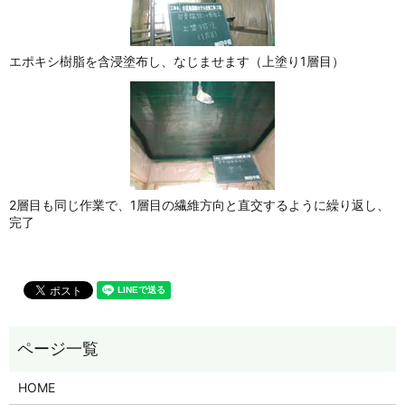
エポキシ樹脂を含浸塗布し、なじませます（上塗り1層目）
2層目も同じ作業で、1層目の繊維方向と直交するように繰り返し、
完了
HOME